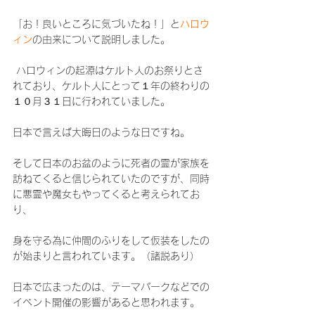
「お！良いところに気づいたね！」と
ハロウ
ィン
の由来について説明しました。
 ハロウィンの起源はケルト人のお祭りとさ
れており、ケルト人にとって１年の終わりの
１０月３１日に行われていました。
日本で言えば大晦日のような日ですね。
そして日本のお盆のように死者の霊が家族を
訪ねてくると信じられていたのですが、同時
に悪霊や魔女もやってくると考えられてお
り、
身を守る為に仲間のふりをして仮装をしたの
が始まりと言われています。（諸説あり）
日本で広まったのは、テーマパークなどでの
イベント開催の影響があると思われます。