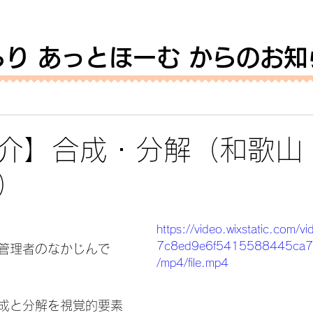
らり あっとほーむ からのお知
介】合成・分解（和歌山
）
https://video.wixstatic.com
7c8ed9e6f5415588445ca7
管理者のなかじんで
/mp4/file.mp4
成と分解を視覚的要素